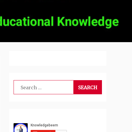
Search
for: