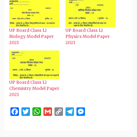
in
in
in
in
a
new
new
new
new
friend
window)
window)
window)
window)
(Opens
in
new
window)
UP Board Class 12
UP Board Class 12
Biology Model Paper
Physics Model Paper
2021
2021
UP Board Class 12
Chemistry Model Paper
2021
Facebook
Twitter
WhatsApp
Gmail
Copy
Telegram
Messenger
Link