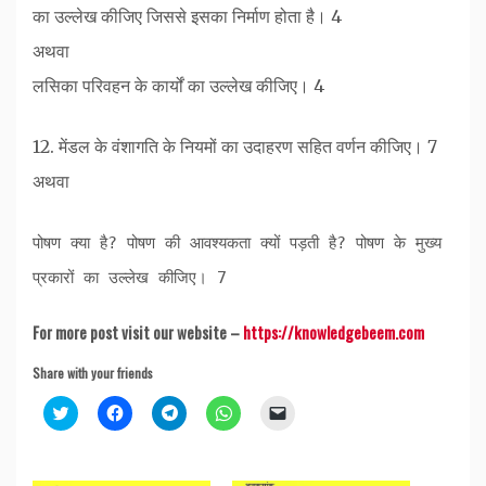
का उल्लेख कीजिए जिससे इसका निर्माण होता है। 4
अथवा
लसिका परिवहन के कार्यों का उल्लेख कीजिए। 4
12. मेंडल के वंशागति के नियमों का उदाहरण सहित वर्णन कीजिए। 7
अथवा
पोषण क्या है? पोषण की आवश्यकता क्यों पड़ती है? पोषण के मुख्य
प्रकारों का उल्लेख कीजिए। 7
For more post visit our website –
https://knowledgebeem.com
Share with your friends
Click
Click
Click
Click
Click
to
to
to
to
to
share
share
share
share
email
on
on
on
on
a
Twitter
Facebook
Telegram
WhatsApp
link
(Opens
(Opens
(Opens
(Opens
to